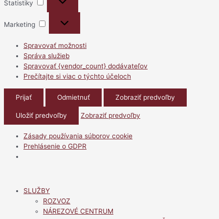
Štatistiky
Marketing
Marketing
Spravovať možnosti
Správa služieb
Spravovať {vendor_count} dodávateľov
Prečítajte si viac o týchto účeloch
Prijať
Odmietnuť
Zobraziť predvoľby
Uložiť predvoľby
Zobraziť predvoľby
Zásady používania súborov cookie
Prehlásenie o GDPR
Preskočiť
na
SLUŽBY
obsah
ROZVOZ
NÁREZOVÉ CENTRUM