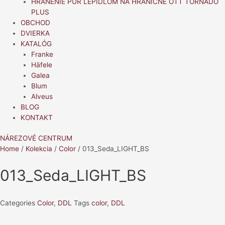
HRANENIE PUR LEPIDLOM NA HRANIČNE OTT TORNADO
PLUS
OBCHOD
DVIERKA
KATALÓG
Franke
Häfele
Galea
Blum
Alveus
BLOG
KONTAKT
NÁREZOVÉ CENTRUM
Home
/
Kolekcia
/
Color
/ 013_Seda_LIGHT_BS
013_Seda_LIGHT_BS
Categories
Color
,
DDL
Tags
color
,
DDL