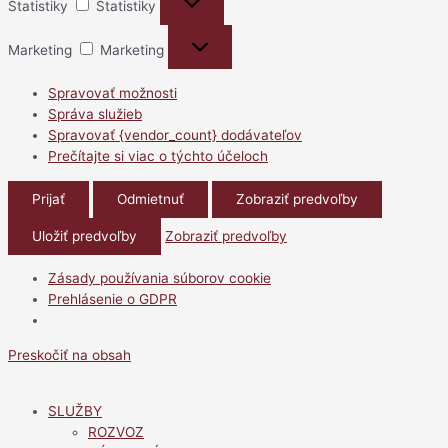
Štatistiky
Štatistiky
Marketing
Marketing
Spravovať možnosti
Správa služieb
Spravovať {vendor_count} dodávateľov
Prečítajte si viac o týchto účeloch
Prijať
Odmietnuť
Zobraziť predvoľby
Uložiť predvoľby
Zobraziť predvoľby
Zásady používania súborov cookie
Prehlásenie o GDPR
Preskočiť na obsah
SLUŽBY
ROZVOZ