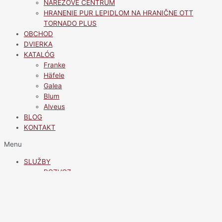
NÁREZOVÉ CENTRUM
HRANENIE PUR LEPIDLOM NA HRANIČNE OTT
TORNADO PLUS
OBCHOD
DVIERKA
KATALÓG
Franke
Häfele
Galea
Blum
Alveus
BLOG
KONTAKT
Menu
SLUŽBY
ROZVOZ
NÁREZOVÉ CENTRUM
HRANENIE PUR LEPIDLOM NA HRANIČNE OTT
TORNADO PLUS
OBCHOD