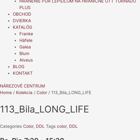
HRANENIE PUR LEPIDLOM NA HRANIČNE OTT TORNADO
PLUS
OBCHOD
DVIERKA
KATALÓG
Franke
Häfele
Galea
Blum
Alveus
BLOG
KONTAKT
NÁREZOVÉ CENTRUM
Home
/
Kolekcia
/
Color
/ 113_Bila_LONG_LIFE
113_Bila_LONG_LIFE
Categories
Color
,
DDL
Tags
color
,
DDL