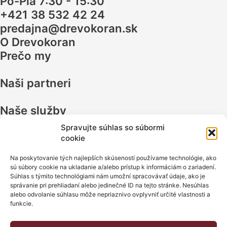
Po-Pia 7:30 - 15:30
+421 38 532 42 24
predajna@drevokoran.sk
O Drevokoran
Prečo my
Naši partneri
Naše služby
O nákupe
Spravujte súhlas so súbormi
Odstúpenie spotrebiteľa od zmluvy
cookie
Zápis z reklamačného konania
Reklamačný protokol
Na poskytovanie tých najlepších skúseností používame technológie, ako
sú súbory cookie na ukladanie a/alebo prístup k informáciám o zariadení.
Reklamačný poriadok Pavel Koran - Drevo a nábytok
Súhlas s týmito technológiami nám umožní spracovávať údaje, ako je
Obchodné podmienky
správanie pri prehliadaní alebo jedinečné ID na tejto stránke. Nesúhlas
alebo odvolanie súhlasu môže nepriaznivo ovplyvniť určité vlastnosti a
Kontakty
funkcie.
Kontaktujte nás