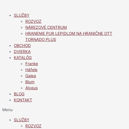
Preskočiť
na
SLUŽBY
obsah
ROZVOZ
NÁREZOVÉ CENTRUM
HRANENIE PUR LEPIDLOM NA HRANIČNE OTT
TORNADO PLUS
OBCHOD
DVIERKA
KATALÓG
Franke
Häfele
Galea
Blum
Alveus
BLOG
KONTAKT
Menu
SLUŽBY
ROZVOZ