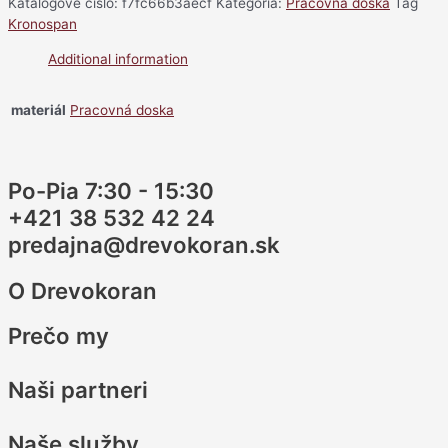
Katalógové číslo:
f7fc66b3aecf
Kategória:
Pracovná doska
Tag
Kronospan
Additional information
materiál
Pracovná doska
Po-Pia 7:30 - 15:30
+421 38 532 42 24
predajna@drevokoran.sk
O Drevokoran
Prečo my
Naši partneri
Naše služby