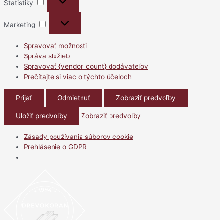
Štatistiky
Marketing
Marketing
Spravovať možnosti
Správa služieb
Spravovať {vendor_count} dodávateľov
Prečítajte si viac o týchto účeloch
Prijať
Odmietnuť
Zobraziť predvoľby
Uložiť predvoľby
Zobraziť predvoľby
Zásady používania súborov cookie
Prehlásenie o GDPR
Preskočiť
na
obsah