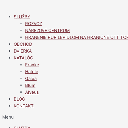
Preskočiť
na
SLUŽBY
obsah
ROZVOZ
NÁREZOVÉ CENTRUM
HRANENIE PUR LEPIDLOM NA HRANIČNE OTT TO
OBCHOD
DVIERKA
KATALÓG
Franke
Häfele
Galea
Blum
Alveus
BLOG
KONTAKT
Menu