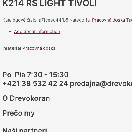
K214 RS LIGHT TIVOLI
Katalógové číslo:
a7fceed44fb5
Kategória:
Pracovná doska
Ta
Additional information
materiál
Pracovná doska
Po-Pia 7:30 - 15:30
+421 38 532 42 24 predajna@drevok
O Drevokoran
Prečo my
Naši partneri