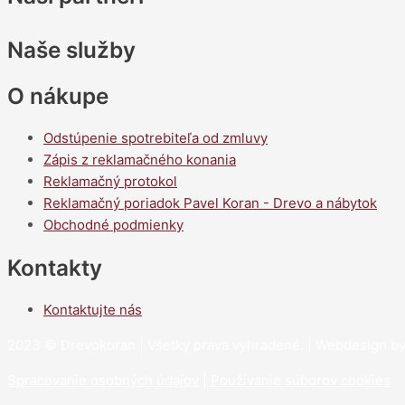
Naše služby
O nákupe
Odstúpenie spotrebiteľa od zmluvy
Zápis z reklamačného konania
Reklamačný protokol
Reklamačný poriadok Pavel Koran - Drevo a nábytok
Obchodné podmienky
Kontakty
Kontaktujte nás
2023 © Drevokoran | Všetky práva vyhradené. | Webdesign 
Spracovanie osobných údajov
|
Používanie súborov cookies