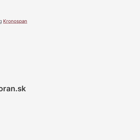
g
Kronospan
oran.sk