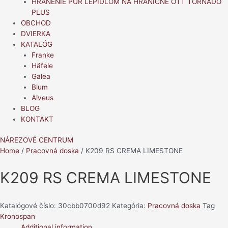
HRANENIE PUR LEPIDLOM NA HRANIČNE OTT TORNADO
PLUS
OBCHOD
DVIERKA
KATALÓG
Franke
Häfele
Galea
Blum
Alveus
BLOG
KONTAKT
NÁREZOVÉ CENTRUM
Home
/
Pracovná doska
/ K209 RS CREMA LIMESTONE
K209 RS CREMA LIMESTONE
Katalógové číslo:
30cbb0700d92
Kategória:
Pracovná doska
Tag
Kronospan
Additional information