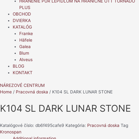
HRANENIE PUR LEPIDLOM NA HRANIČNE OTT TORNADO
PLUS
OBCHOD
DVIERKA
KATALÓG
Franke
Häfele
Galea
Blum
Alveus
BLOG
KONTAKT
NÁREZOVÉ CENTRUM
Home
/
Pracovná doska
/ K104 SL DARK LUNAR STONE
K104 SL DARK LUNAR STONE
Katalógové číslo:
db6f495cafe9
Kategória:
Pracovná doska
Tag
Kronospan
Additional information