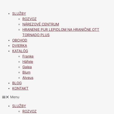
Preskočiť
na
SLUŽBY
obsah
ROZVOZ
NÁREZOVÉ CENTRUM
HRANENIE PUR LEPIDLOM NA HRANIČNE OTT
TORNADO PLUS
OBCHOD
DVIERKA
KATALÓG
Franke
Häfele
Galea
Blum
Alveus
BLOG
KONTAKT
Menu
SLUŽBY
ROZVOZ