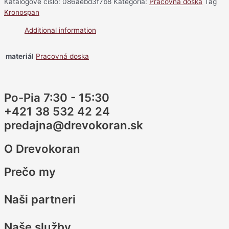
Katalógové číslo:
086aebd3f7b8
Kategória:
Pracovná doska
Tag
Kronospan
Additional information
materiál
Pracovná doska
Po-Pia 7:30 - 15:30
+421 38 532 42 24
predajna@drevokoran.sk
O Drevokoran
Prečo my
Naši partneri
Naše služby