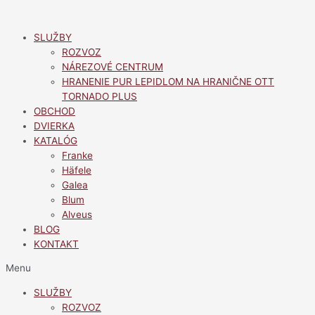
Preskočiť
na
SLUŽBY
obsah
ROZVOZ
NÁREZOVÉ CENTRUM
HRANENIE PUR LEPIDLOM NA HRANIČNE OTT
TORNADO PLUS
OBCHOD
DVIERKA
KATALÓG
Franke
Häfele
Galea
Blum
Alveus
BLOG
KONTAKT
Menu
SLUŽBY
ROZVOZ