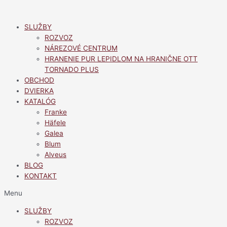
Preskočiť
na
SLUŽBY
obsah
ROZVOZ
NÁREZOVÉ CENTRUM
HRANENIE PUR LEPIDLOM NA HRANIČNE OTT
TORNADO PLUS
OBCHOD
DVIERKA
KATALÓG
Franke
Häfele
Galea
Blum
Alveus
BLOG
KONTAKT
Menu
SLUŽBY
ROZVOZ