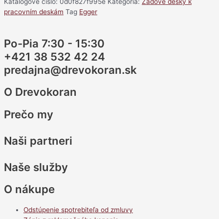
Katalógové číslo:
0d0f827f995e
Kategória:
Zádové desky k
pracovním deskám
Tag
Egger
Po-Pia 7:30 - 15:30
+421 38 532 42 24
predajna@drevokoran.sk
O Drevokoran
Prečo my
Naši partneri
Naše služby
O nákupe
Odstúpenie spotrebiteľa od zmluvy