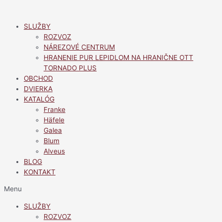
Preskočiť
na
SLUŽBY
obsah
ROZVOZ
NÁREZOVÉ CENTRUM
HRANENIE PUR LEPIDLOM NA HRANIČNE OTT
TORNADO PLUS
OBCHOD
DVIERKA
KATALÓG
Franke
Häfele
Galea
Blum
Alveus
BLOG
KONTAKT
Menu
SLUŽBY
ROZVOZ