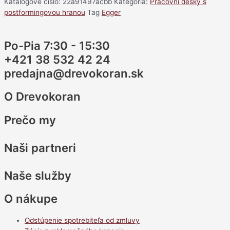
Katalógové číslo:
22a91497acbb
Kategória:
Pracovní desky s
postformingovou hranou
Tag
Egger
Po-Pia 7:30 - 15:30
+421 38 532 42 24
predajna@drevokoran.sk
O Drevokoran
Prečo my
Naši partneri
Naše služby
O nákupe
Odstúpenie spotrebiteľa od zmluvy