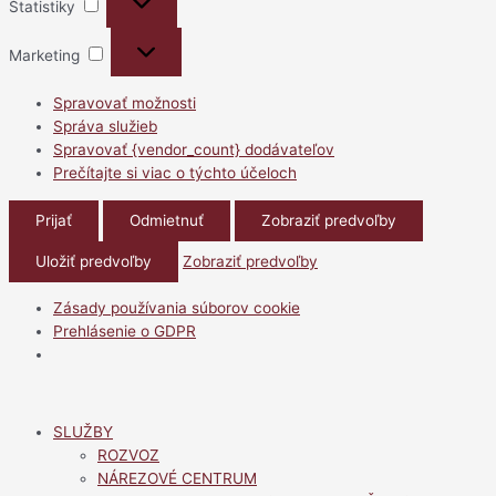
Štatistiky
Marketing
Marketing
Spravovať možnosti
Správa služieb
Spravovať {vendor_count} dodávateľov
Prečítajte si viac o týchto účeloch
Prijať
Odmietnuť
Zobraziť predvoľby
Uložiť predvoľby
Zobraziť predvoľby
Zásady používania súborov cookie
Prehlásenie o GDPR
Preskočiť
na
SLUŽBY
obsah
ROZVOZ
NÁREZOVÉ CENTRUM