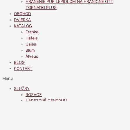
HRANENIE PUR LEPIDLOM NA HRANIČNE OTT
TORNADO PLUS
OBCHOD
DVIERKA
KATALÓG
Franke
Häfele
Galea
Blum
Alveus
BLOG
KONTAKT
Menu
SLUŽBY
ROZVOZ
NÁREZOVÉ CENTRUM
HRANENIE PUR LEPIDLOM NA HRANIČNE OTT
TORNADO PLUS
OBCHOD
DVIERKA