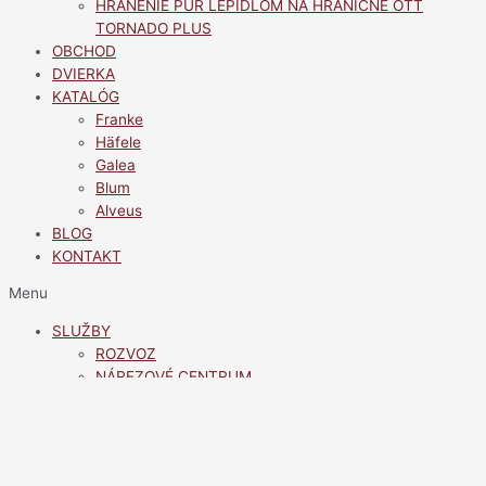
HRANENIE PUR LEPIDLOM NA HRANIČNE OTT
TORNADO PLUS
OBCHOD
DVIERKA
KATALÓG
Franke
Häfele
Galea
Blum
Alveus
BLOG
KONTAKT
Menu
SLUŽBY
ROZVOZ
NÁREZOVÉ CENTRUM
HRANENIE PUR LEPIDLOM NA HRANIČNE OTT
TORNADO PLUS
OBCHOD
DVIERKA