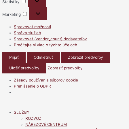
Štatistiky
Marketing
Marketing
Spravovať možnosti
Správa služieb
Spravovať {vendor_count} dodávateľov
Prečítajte si viac o týchto účeloch
Prijať
Odmietnuť
Zobraziť predvoľby
Uložiť predvoľby
Zobraziť predvoľby
Zásady používania súborov cookie
Prehlásenie o GDPR
Preskočiť
na
SLUŽBY
obsah
ROZVOZ
NÁREZOVÉ CENTRUM