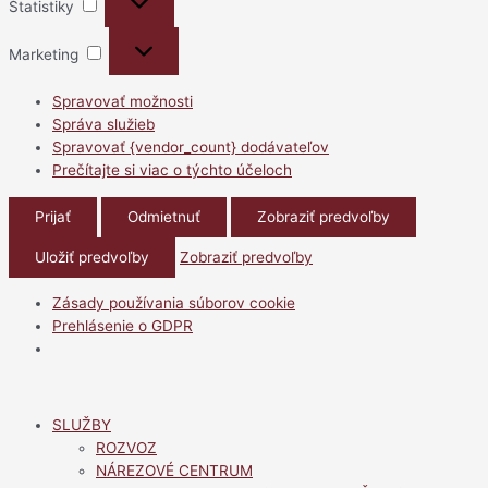
Štatistiky
Marketing
Marketing
Spravovať možnosti
Správa služieb
Spravovať {vendor_count} dodávateľov
Prečítajte si viac o týchto účeloch
Prijať
Odmietnuť
Zobraziť predvoľby
Uložiť predvoľby
Zobraziť predvoľby
Zásady používania súborov cookie
Prehlásenie o GDPR
Preskočiť
na
SLUŽBY
obsah
ROZVOZ
NÁREZOVÉ CENTRUM