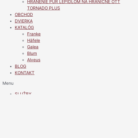
HRANENIE PUR LEPIDLOM NA HRANIČNE OTT
TORNADO PLUS
OBCHOD
DVIERKA
KATALÓG
Franke
Häfele
Galea
Blum
Alveus
BLOG
KONTAKT
Menu
SLUŽBY
ROZVOZ
NÁREZOVÉ CENTRUM
HRANENIE PUR LEPIDLOM NA HRANIČNE OTT
TORNADO PLUS
OBCHOD
DVIERKA