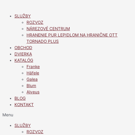
Preskočiť
na
SLUŽBY
obsah
ROZVOZ
NÁREZOVÉ CENTRUM
HRANENIE PUR LEPIDLOM NA HRANIČNE OTT
TORNADO PLUS
OBCHOD
DVIERKA
KATALÓG
Franke
Häfele
Galea
Blum
Alveus
BLOG
KONTAKT
Menu
SLUŽBY
ROZVOZ