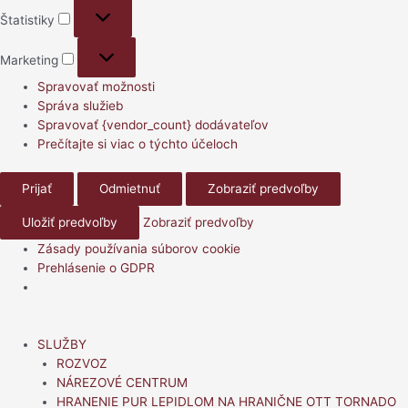
Štatistiky
Štatistiky
Marketing
Marketing
Spravovať možnosti
Správa služieb
Spravovať {vendor_count} dodávateľov
Prečítajte si viac o týchto účeloch
Prijať
Odmietnuť
Zobraziť predvoľby
Uložiť predvoľby
Zobraziť predvoľby
Zásady používania súborov cookie
Prehlásenie o GDPR
Preskočiť
na
SLUŽBY
obsah
ROZVOZ
NÁREZOVÉ CENTRUM
HRANENIE PUR LEPIDLOM NA HRANIČNE OTT TORNADO